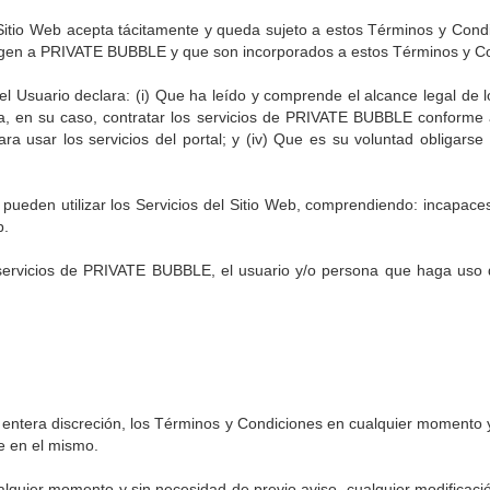
tio Web acepta tácitamente y queda sujeto a estos Términos y Condicion
ue rigen a PRIVATE BUBBLE y que son incorporados a estos Términos y C
l Usuario declara: (i) Que ha leído y comprende el alcance legal de l
en su caso, contratar los servicios de PRIVATE BUBBLE conforme a l
para usar los servicios del portal; y (iv) Que es su voluntad obliga
pueden utilizar los Servicios del Sitio Web, comprendiendo: incapa
b.
o servicios de PRIVATE BUBBLE, el usuario y/o persona que haga uso d
ntera discreción, los Términos y Condiciones en cualquier momento y
te en el mismo.
quier momento y sin necesidad de previo aviso, cualquier modificación