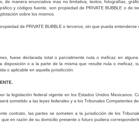
, de manera enunciativa mas no limitativa, textos, fotografías, gráfi
gráfico y códigos fuente, son propiedad de PRIVATE BUBBLE o de te
plotación sobre los mismos.
 propiedad de PRIVATE BUBBLE o terceros, sin que pueda entenderse qu
iones, fuese declarada total o parcialmente nula o ineficaz en algu
icha disposición o a la parte de la misma que resulte nula o ineficaz,
da o aplicable en aquella jurisdicción.
TENTE.
or la legislación federal vigente en los Estados Unidos Mexicanos. 
o, será sometido a las leyes federales y a los Tribunales Competentes 
sente contrato, las partes se someten a la jurisdicción de los Trib
que en razón de su domicilio presente o futuro pudiera corresponderl