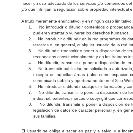
hacer un uso adecuado de los servicios y/o contenidos del S
y/o que infrinjan la regulación sobre propiedad intelectual 
A título meramente enunciativo, y en ningún caso limitativo,
No introducir o difundir contenidos o propaganda de
pudieren atentar o vulnerar los derechos humanos.
No introducir o difundir en la red programas de da
terceros o, en general, cualquier usuario de la red In
No difundir, transmitir o poner a disposición de ter
reconocidos constitucionalmente y en los tratados in
No difundir, transmitir o poner a disposición de terc
No transmitir publicidad no solicitada o autorizada, 
excepto en aquellas áreas (tales como espacios 
comunicada debida y oportunamente en el Sitio Web
No introducir o difundir cualquier información y con
No difundir, transmitir o poner a disposición de te
industrial, patentes, marcas o copyright que corre
No difundir, transmitir o poner a disposición de t
legislación de datos de carácter personal y, en gene
sus familias.
El Usuario se obliga a sacar en paz y a salvo, y a inde