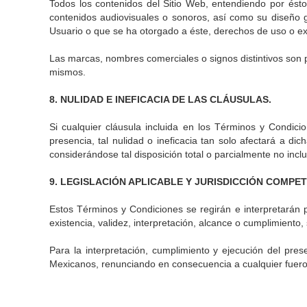
Todos los contenidos del Sitio Web, entendiendo por éstos
contenidos audiovisuales o sonoros, así como su diseño 
Usuario o que se ha otorgado a éste, derechos de uso o ex
Las marcas, nombres comerciales o signos distintivos son
mismos.
8. NULIDAD E INEFICACIA DE LAS CLÁUSULAS.
Si cualquier cláusula incluida en los Términos y Condic
presencia, tal nulidad o ineficacia tan solo afectará a d
considerándose tal disposición total o parcialmente no inclui
9. LEGISLACIÓN APLICABLE Y JURISDICCIÓN COMPE
Estos Términos y Condiciones se regirán e interpretarán p
existencia, validez, interpretación, alcance o cumplimient
Para la interpretación, cumplimiento y ejecución del pre
Mexicanos, renunciando en consecuencia a cualquier fuero 