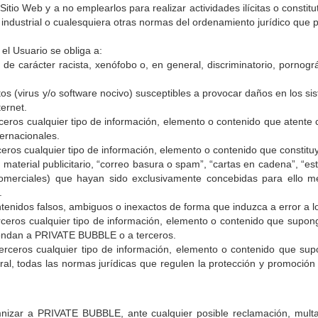
itio Web y a no emplearlos para realizar actividades ilícitas o constitu
e industrial o cualesquiera otras normas del ordenamiento jurídico que 
 el Usuario se obliga a:
 carácter racista, xenófobo o, en general, discriminatorio, pornográ
tos (virus y/o software nocivo) susceptibles a provocar daños en los
ternet.
ceros cualquier tipo de información, elemento o contenido que atente 
ternacionales.
eros cualquier tipo de información, elemento o contenido que constituya 
material publicitario, “correo basura o spam”, “cartas en cadena”, “estr
comerciales) que hayan sido exclusivamente concebidas para ello
.
tenidos falsos, ambiguos o inexactos de forma que induzca a error a lo
rceros cualquier tipo de información, elemento o contenido que supong
spondan a PRIVATE BUBBLE o a terceros.
erceros cualquier tipo de información, elemento o contenido que sup
ral, todas las normas jurídicas que regulen la protección y promoción 
mnizar a PRIVATE BUBBLE, ante cualquier posible reclamación, multa