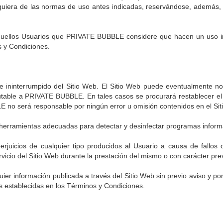
quiera de las normas de uso antes indicadas, reservándose, además, d
ellos Usuarios que PRIVATE BUBBLE considere que hacen un uso inap
s y Condiciones.
ninterrumpido del Sitio Web. El Sitio Web puede eventualmente no es
putable a PRIVATE BUBBLE. En tales casos se procurará restablecer el 
 no será responsable por ningún error u omisión contenidos en el Sit
e herramientas adecuadas para detectar y desinfectar programas inform
juicios de cualquier tipo producidos al Usuario a causa de fallos
vicio del Sitio Web durante la prestación del mismo o con carácter prev
r información publicada a través del Sitio Web sin previo aviso y por
s establecidas en los Términos y Condiciones.